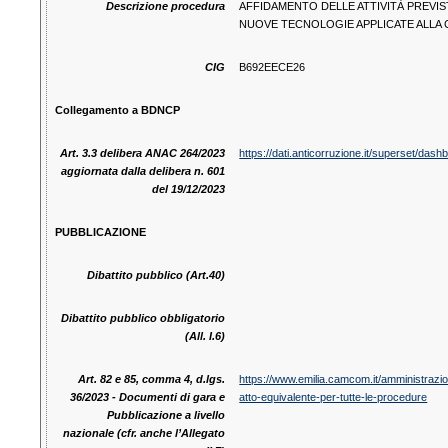
Descrizione procedura
AFFIDAMENTO DELLE ATTIVITÀ PREVI
NUOVE TECNOLOGIE APPLICATE ALLA 
CIG
B692EECE26
Collegamento a BDNCP
Art. 3.3 delibera ANAC 264/2023
https://dati.anticorruzione.it/superset
aggiornata dalla delibera n. 601
del 19/12/2023
PUBBLICAZIONE
Dibattito pubblico (Art.40)
Dibattito pubblico obbligatorio
(All. I.6)
Art. 82 e 85, comma 4, d.lgs.
https://www.emilia.camcom.it/amministrazion
36/2023 - Documenti di gara e
atto-equivalente-per-tutte-le-procedure
Pubblicazione a livello
nazionale (cfr. anche l’Allegato