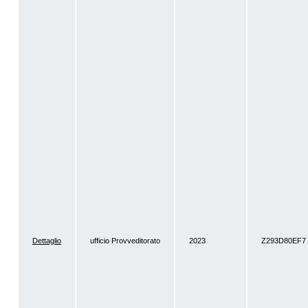
Dettaglio
ufficio Provveditorato
2023
Z293D80EF7