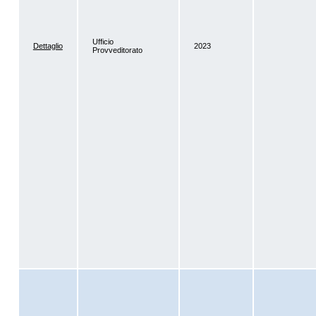
Ufficio
Dettaglio
2023
Provveditorato