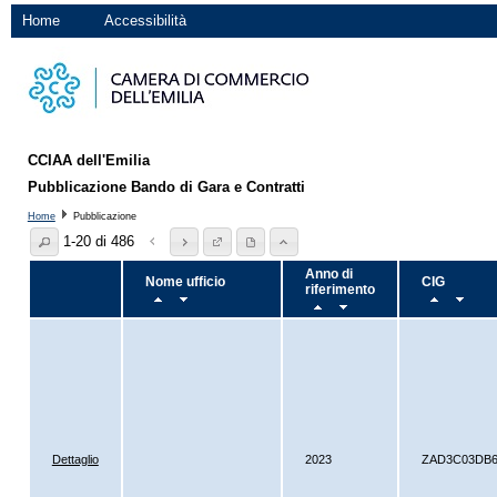
Home
Accessibilità
CCIAA dell'Emilia
Pubblicazione Bando di Gara e Contratti
Home
Pubblicazione
1-20 di 486
Anno di
Nome ufficio
CIG
riferimento
Dettaglio
2023
ZAD3C03DB