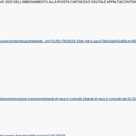
NO 2025 DELL'ABBONAMENTO ALLA RIVISTA CARTACEA E DIGITALE APPALTI&CONTRA
ne.it/superset/dashboard/dettaglio_cig/?UUID=7f91b618-15de-4dca-aacd-5bbc5da441d8&cig=
t/amministrazione-trasparente/bandi-di-gara-e-contratti-1/bandi-di-gara-e-contratti-dal-01-0
nfocamere.it/gpub/pubblicazione/111917/8345