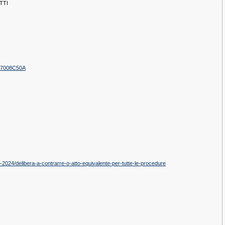
TTI
B67008C50A
1-2024/delibera-a-contrarre-o-atto-equivalente-per-tutte-le-procedure