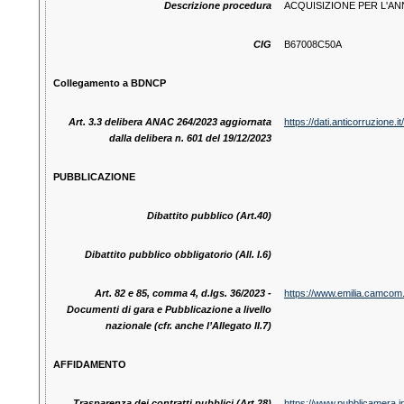
Descrizione procedura
ACQUISIZIONE PER L'AN
CIG
B67008C50A
Collegamento a BDNCP
Art. 3.3 delibera ANAC 264/2023 aggiornata
https://dati.anticorruzio
dalla delibera n. 601 del 19/12/2023
PUBBLICAZIONE
Dibattito pubblico (Art.40)
Dibattito pubblico obbligatorio (All. I.6)
Art. 82 e 85, comma 4, d.lgs. 36/2023 -
https://www.emilia.camcom.i
Documenti di gara e Pubblicazione a livello
nazionale (cfr. anche l’Allegato II.7)
AFFIDAMENTO
Trasparenza dei contratti pubblici (Art.28)
https://www.pubblicamera.i