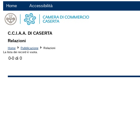
Home
Accessibilità
C.C.I.A.A. DI CASERTA
Relazioni
Home
Pubblicazione
Relazioni
La lista dei record è vuota.
0-0 di 0