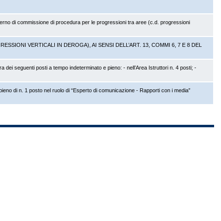
terno di commissione di procedura per le progressioni tra aree (c.d. progressioni
IONI VERTICALI IN DEROGA), AI SENSI DELL’ART. 13, COMMI 6, 7 E 8 DEL
a dei seguenti posti a tempo indeterminato e pieno: - nell’Area Istruttori n. 4 posti; -
pieno di n. 1 posto nel ruolo di “Esperto di comunicazione - Rapporti con i media”