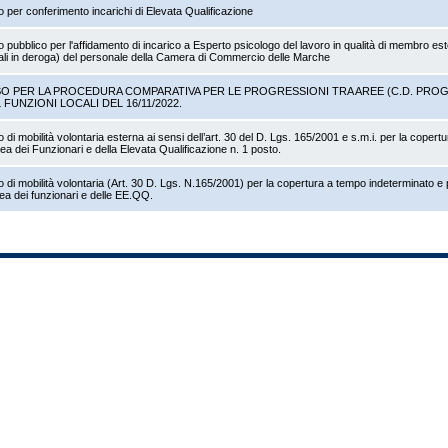
o per conferimento incarichi di Elevata Qualificazione
o pubblico per l'affidamento di incarico a Esperto psicologo del lavoro in qualità di membro es
cali in deroga) del personale della Camera di Commercio delle Marche
SO PER LA PROCEDURA COMPARATIVA PER LE PROGRESSIONI TRA AREE (C.D. PROGRESS
 FUNZIONI LOCALI DEL 16/11/2022.
 di mobilità volontaria esterna ai sensi dell’art. 30 del D. Lgs. 165/2001 e s.m.i. per la copertur
rea dei Funzionari e della Elevata Qualificazione n. 1 posto.
 di mobilità volontaria (Art. 30 D. Lgs. N.165/2001) per la copertura a tempo indeterminato e 
rea dei funzionari e delle EE.QQ.