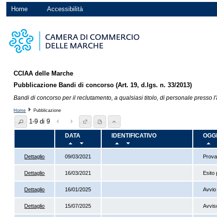
Home
Accessibilità
CCIAA delle Marche
Pubblicazione Bandi di concorso (Art. 19, d.lgs. n. 33/2013)
Bandi di concorso per il reclutamento, a qualsiasi titolo, di personale presso l
Home
Pubblicazione
1-9 di 9
DATA
IDENTIFICATIVO
OGG
Dettaglio
09/03/2021
Prova
Dettaglio
16/03/2021
Esito 
Dettaglio
16/01/2025
Avvio
Dettaglio
15/07/2025
Avvis