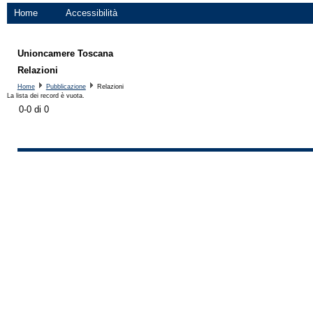
Home
Accessibilità
Unioncamere Toscana
Relazioni
Home
Pubblicazione
Relazioni
La lista dei record è vuota.
0-0 di 0