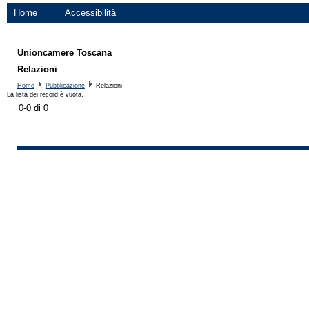
Home
Accessibilità
Unioncamere Toscana
Relazioni
Home
Pubblicazione
Relazioni
La lista dei record è vuota.
0-0 di 0