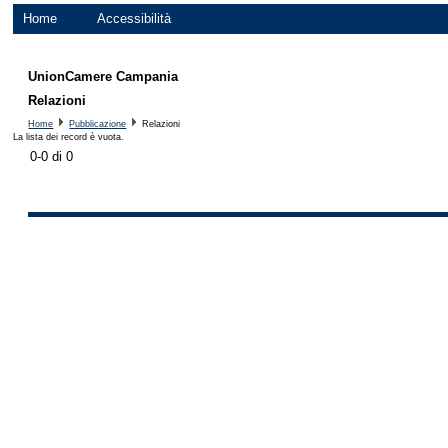
Home
Accessibilità
UnionCamere Campania
Relazioni
Home
Pubblicazione
Relazioni
La lista dei record è vuota.
0-0 di 0