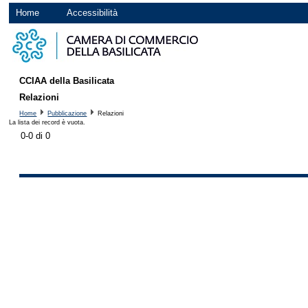
Home
Accessibilità
CCIAA della Basilicata
Relazioni
Home
Pubblicazione
Relazioni
La lista dei record è vuota.
0-0 di 0