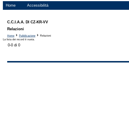
Home
Accessibilità
C.C.I.A.A. DI CZ-KR-VV
Relazioni
Home
Pubblicazione
Relazioni
La lista dei record è vuota.
0-0 di 0