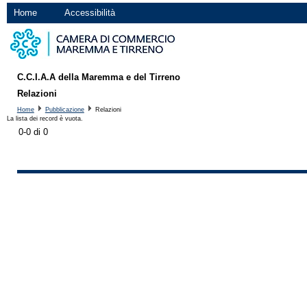
Home
Accessibilità
C.C.I.A.A della Maremma e del Tirreno
Relazioni
Home
Pubblicazione
Relazioni
La lista dei record è vuota.
0-0 di 0