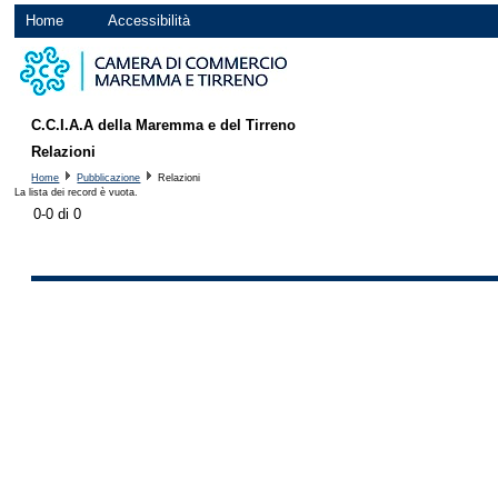
Home
Accessibilità
C.C.I.A.A della Maremma e del Tirreno
Relazioni
Home
Pubblicazione
Relazioni
La lista dei record è vuota.
0-0 di 0