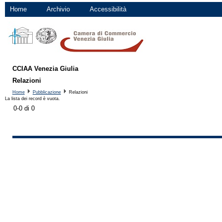
Home
Archivio
Accessibilità
CCIAA Venezia Giulia
Relazioni
Home
Pubblicazione
Relazioni
La lista dei record è vuota.
0-0 di 0