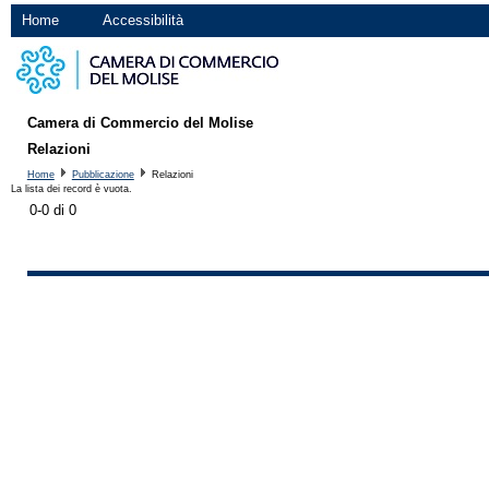
Home
Accessibilità
Camera di Commercio del Molise
Relazioni
Home
Pubblicazione
Relazioni
La lista dei record è vuota.
0-0 di 0