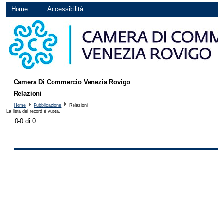
Home
Accessibilità
Camera Di Commercio Venezia Rovigo
Relazioni
Home
Pubblicazione
Relazioni
La lista dei record è vuota.
0-0 di 0