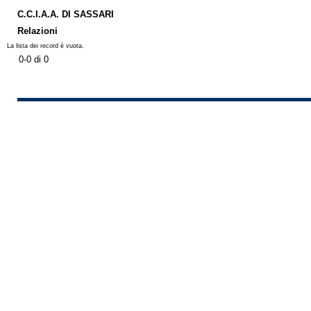
C.C.I.A.A. DI SASSARI
Relazioni
La lista dei record è vuota.
0-0 di 0