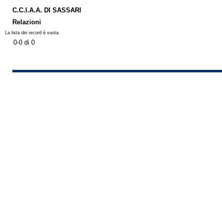
C.C.I.A.A. DI SASSARI
Relazioni
La lista dei record è vuota.
0-0 di 0