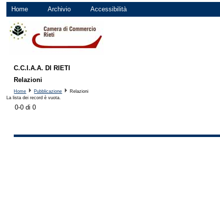
Home
Archivio
Accessibilità
C.C.I.A.A. DI RIETI
Relazioni
Home
Pubblicazione
Relazioni
La lista dei record è vuota.
0-0 di 0