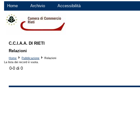
Home
Archivio
Accessibilità
C.C.I.A.A. DI RIETI
Relazioni
Home
Pubblicazione
Relazioni
La lista dei record è vuota.
0-0 di 0