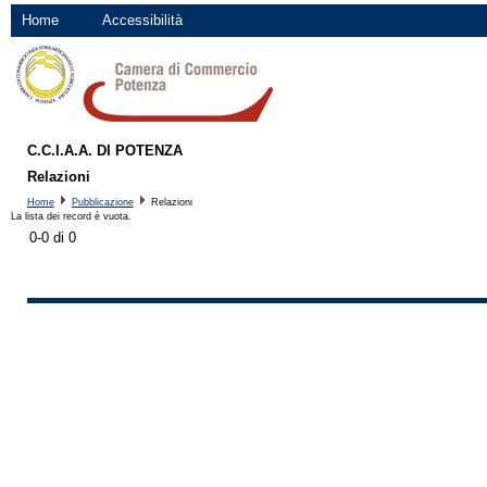
Home
Accessibilità
C.C.I.A.A. DI POTENZA
Relazioni
Home
Pubblicazione
Relazioni
La lista dei record è vuota.
0-0 di 0