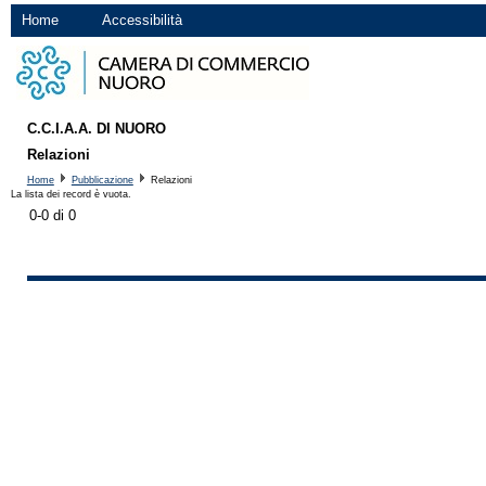
Home
Accessibilità
C.C.I.A.A. DI NUORO
Relazioni
Home
Pubblicazione
Relazioni
La lista dei record è vuota.
0-0 di 0