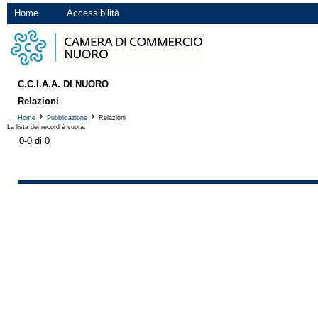
Home
Accessibilità
C.C.I.A.A. DI NUORO
Relazioni
Home
Pubblicazione
Relazioni
La lista dei record è vuota.
0-0 di 0