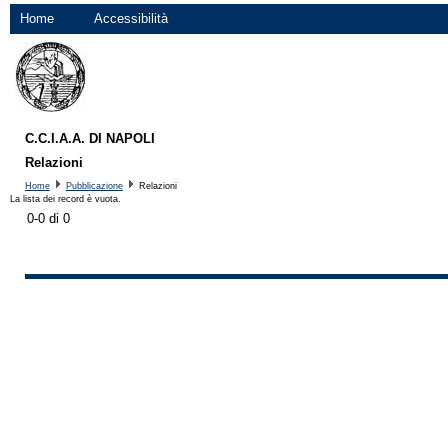
Home
Accessibilità
C.C.I.A.A. DI NAPOLI
Relazioni
Home
Pubblicazione
Relazioni
La lista dei record è vuota.
0-0 di 0