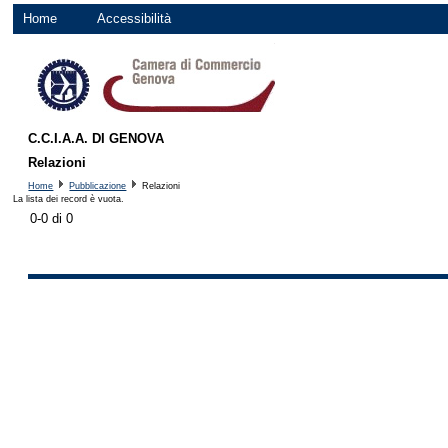
Home
Accessibilità
C.C.I.A.A. DI GENOVA
Relazioni
Home
Pubblicazione
Relazioni
La lista dei record è vuota.
0-0 di 0