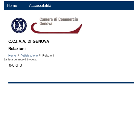
Home
Accessibilità
C.C.I.A.A. DI GENOVA
Relazioni
Home
Pubblicazione
Relazioni
La lista dei record è vuota.
0-0 di 0