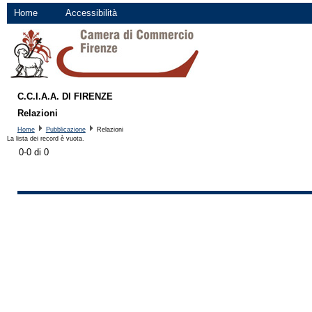
Home
Accessibilità
C.C.I.A.A. DI FIRENZE
Relazioni
Home
Pubblicazione
Relazioni
La lista dei record è vuota.
0-0 di 0