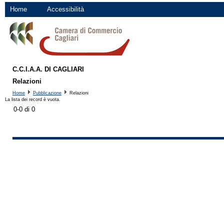
Home
Accessibilità
C.C.I.A.A. DI CAGLIARI
Relazioni
Home
Pubblicazione
Relazioni
La lista dei record è vuota.
0-0 di 0