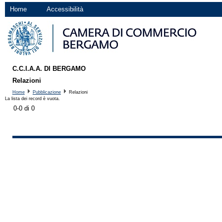
Home
Accessibilità
C.C.I.A.A. DI BERGAMO
Relazioni
Home
Pubblicazione
Relazioni
La lista dei record è vuota.
0-0 di 0