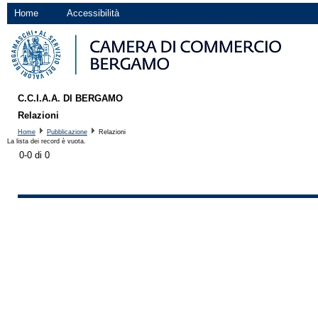
Home
Accessibilità
C.C.I.A.A. DI BERGAMO
Relazioni
Home
Pubblicazione
Relazioni
La lista dei record è vuota.
0-0 di 0