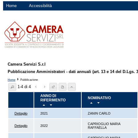
Home
Accessibilità
Camera Servizi S.r.l
Pubblicazione Amministratori - dati annuali (art. 13 e 14 del D.Lgs. 
Home
Pubblicazione
1-4 di 4
ANNO DI
NOMINATIVO
RIFERIMENTO
Dettaglio
2021
ZANIN CARLO
CAPRIOGLIO MARIA
Dettaglio
2022
RAFFAELLA