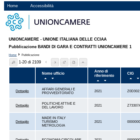
Home
Accessibilità
UNIONCAMERE - UNIONE ITALIANA DELLE CCIAA
Pubblicazione BANDI DI GARA E CONTRATTI UNIONCAMERE 1
Home
Pubblicazione
1-20 di 2109
Anno di
Nome ufficio
CIG
riferimento
AFFARI GENERALI E
Dettaglio
2021
Z0D302
PROVVEDITORATO
POLITICHE ATTIVE E
Dettaglio
2021
Z73307
DEL LAVORO
MADE IN ITALY
Dettaglio
TURISMO
2021
000000
METROLOGIA
Dettaglio
ECONOMIA CIRCOLARE
2021
000000