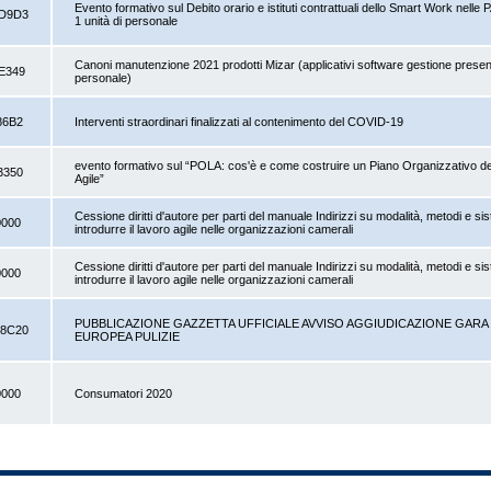
Evento formativo sul Debito orario e istituti contrattuali dello Smart Work nelle P
D9D3
1 unità di personale
Canoni manutenzione 2021 prodotti Mizar (applicativi software gestione prese
E349
personale)
86B2
Interventi straordinari finalizzati al contenimento del COVID-19
evento formativo sul “POLA: cos'è e come costruire un Piano Organizzativo d
3350
Agile”
Cessione diritti d'autore per parti del manuale Indirizzi su modalità, metodi e si
0000
introdurre il lavoro agile nelle organizzazioni camerali
Cessione diritti d'autore per parti del manuale Indirizzi su modalità, metodi e si
0000
introdurre il lavoro agile nelle organizzazioni camerali
PUBBLICAZIONE GAZZETTA UFFICIALE AVVISO AGGIUDICAZIONE GARA
8C20
EUROPEA PULIZIE
0000
Consumatori 2020