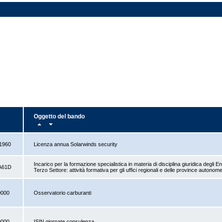
Oggetto del bando
1960
Licenza annua Solarwinds security
Incarico per la formazione specialistica in materia di disciplina giuridica degli En
A61D
Terzo Settore: attività formativa per gli uffici regionali e delle province autonom
0000
Osservatorio carburanti
0000
ISIN giornate consulenza