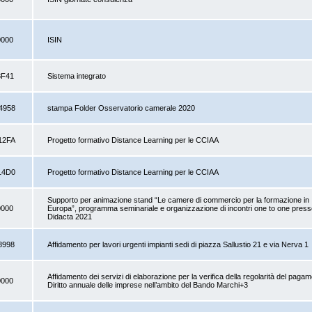
0000
ISIN
8F41
Sistema integrato
4958
stampa Folder Osservatorio camerale 2020
12FA
Progetto formativo Distance Learning per le CCIAA
14D0
Progetto formativo Distance Learning per le CCIAA
Supporto per animazione stand “Le camere di commercio per la formazione in It
0000
Europa”, programma seminariale e organizzazione di incontri one to one pres
Didacta 2021
8998
Affidamento per lavori urgenti impianti sedi di piazza Sallustio 21 e via Nerva 1
Affidamento dei servizi di elaborazione per la verifica della regolarità del paga
0000
Diritto annuale delle imprese nell’ambito del Bando Marchi+3