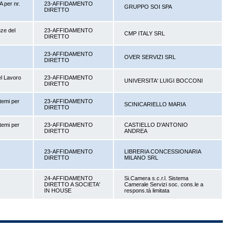
A per nr.
23-AFFIDAMENTO
GRUPPO SOI SPA
DIRETTO
nze del
23-AFFIDAMENTO
CMP ITALY SRL
DIRETTO
23-AFFIDAMENTO
OVER SERVIZI SRL
DIRETTO
el Lavoro
23-AFFIDAMENTO
UNIVERSITA' LUIGI BOCCONI
DIRETTO
stemi per
23-AFFIDAMENTO
SCINICARIELLO MARIA
DIRETTO
stemi per
23-AFFIDAMENTO
CASTIELLO D'ANTONIO
DIRETTO
ANDREA
23-AFFIDAMENTO
LIBRERIA CONCESSIONARIA
DIRETTO
MILANO SRL
24-AFFIDAMENTO
Si.Camera s.c.r.l. Sistema
DIRETTO A SOCIETA'
Camerale Servizi soc. cons.le a
IN HOUSE
respons.tà limitata