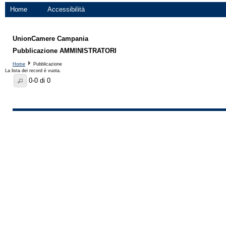
Home
Accessibilità
UnionCamere Campania
Pubblicazione AMMINISTRATORI
Home
Pubblicazione
La lista dei record è vuota.
0-0 di 0