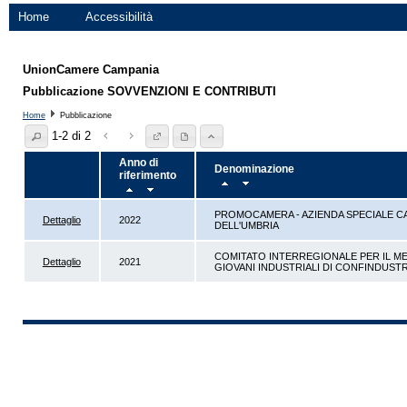
Home
Accessibilità
UnionCamere Campania
Pubblicazione SOVVENZIONI E CONTRIBUTI
Home
Pubblicazione
1-2 di 2
Anno di
Denominazione
riferimento
PROMOCAMERA - AZIENDA SPECIALE 
Dettaglio
2022
DELL'UMBRIA
COMITATO INTERREGIONALE PER IL M
Dettaglio
2021
GIOVANI INDUSTRIALI DI CONFINDUSTR