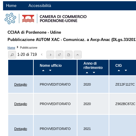
Home
Accessibilità
CCIAA di Pordenone - Udine
Pubblicazione AUTOM XAC - Comunicaz. a Avcp-Anac (DLgs.33/2013 ar
Home
Pubblicazione
1-20 di 719
Anno di
Nome ufficio
CIG
riferimento
Dettaglio
PROVVEDITORATO
2020
ZE12F1127C
Dettaglio
PROVVEDITORATO
2020
Z902BC872C
Dettaglio
PROVVEDITORATO
2021