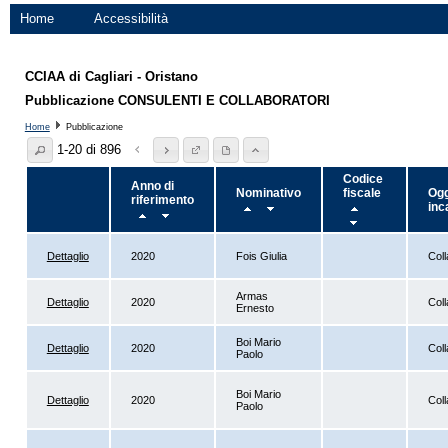
Home
Accessibilità
CCIAA di Cagliari - Oristano
Pubblicazione CONSULENTI E COLLABORATORI
Home
Pubblicazione
1-20 di 896
Codice
Anno di
Nominativo
fiscale
Ogg
riferimento
inc
Dettaglio
2020
Fois Giulia
Coll
Armas
Dettaglio
2020
Coll
Ernesto
Boi Mario
Dettaglio
2020
Coll
Paolo
Boi Mario
Dettaglio
2020
Coll
Paolo