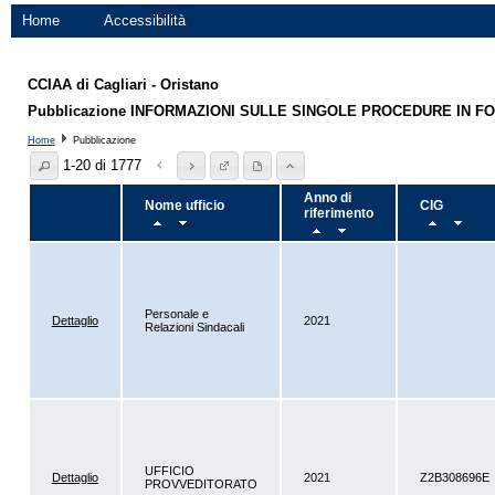
Home
Accessibilità
CCIAA di Cagliari - Oristano
Pubblicazione INFORMAZIONI SULLE SINGOLE PROCEDURE IN F
Home
Pubblicazione
1-20 di 1777
Anno di
Nome ufficio
CIG
riferimento
Personale e
Dettaglio
2021
Relazioni Sindacali
UFFICIO
Dettaglio
2021
Z2B308696E
PROVVEDITORATO