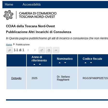
Home
Accessibilità
CCIAA della Toscana Nord-Ovest
Pubblicazione Altri Incarichi di Consulenza
In Questa pagina pubblichiamo gli atti di incarico o consulenza che non rientra
Home
Pubblicazione
1-1 di 1
Anno di
Nominativo
Codice fiscale
riferimento
Dr. Stefano
Dettaglio
2025
RGGSFN60P02E715
Ragghianti