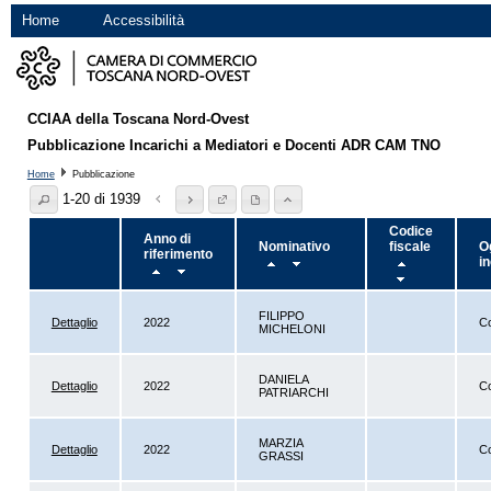
Home
Accessibilità
CCIAA della Toscana Nord-Ovest
Pubblicazione Incarichi a Mediatori e Docenti ADR CAM TNO
Home
Pubblicazione
1-20 di 1939
Codice
Anno di
Nominativo
fiscale
O
riferimento
i
FILIPPO
Dettaglio
2022
Co
MICHELONI
DANIELA
Dettaglio
2022
Co
PATRIARCHI
MARZIA
Dettaglio
2022
Co
GRASSI