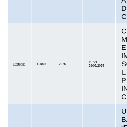
A
D
C
C
M
E
I
S
11 del
Dettaglio
Giunta
2025
28/02/2025
E
P
I
C
U
B