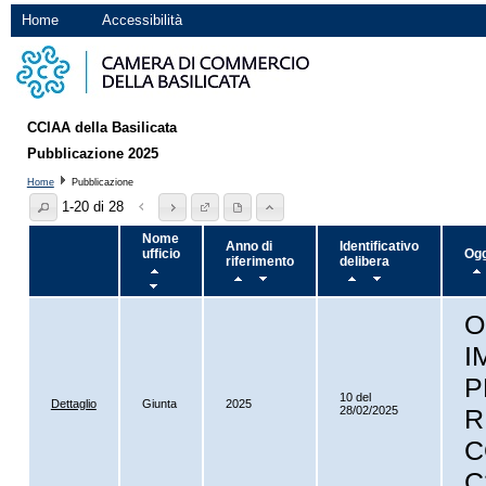
Home
Accessibilità
CCIAA della Basilicata
Pubblicazione 2025
Home
Pubblicazione
1-20 di 28
Nome
Anno di
Identificativo
ufficio
Ogg
riferimento
delibera
O
I
P
10 del
Dettaglio
Giunta
2025
28/02/2025
R
C
C