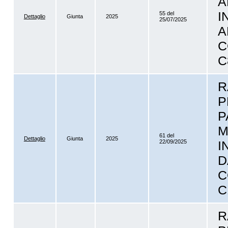
A
I
55 del
Dettaglio
Giunta
2025
25/07/2025
A
C
C
R
P
P
M
61 del
Dettaglio
Giunta
2025
22/09/2025
I
D
C
C
R