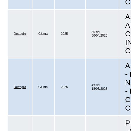
C
A
A
C
36 del
Dettaglio
Giunta
2025
30/04/2025
I
C
A
-
N
43 del
Dettaglio
Giunta
2025
18/06/2025
-
C
C
P