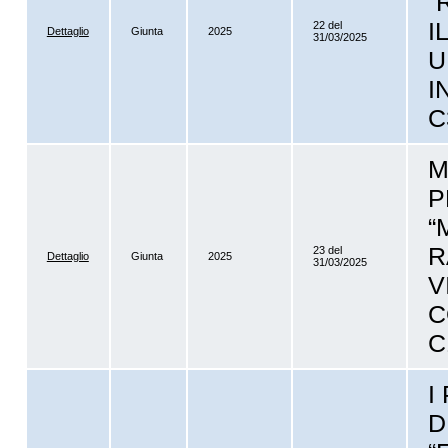
“
I
22 del
Dettaglio
Giunta
2025
31/03/2025
U
I
C
M
P
“
R
23 del
Dettaglio
Giunta
2025
31/03/2025
V
C
C
I
D