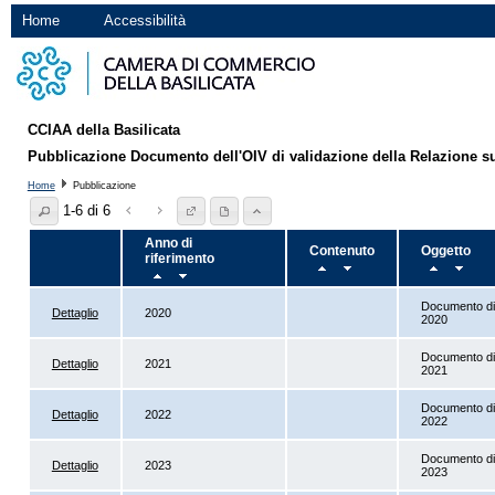
Home
Accessibilità
CCIAA della Basilicata
Pubblicazione Documento dell'OIV di validazione della Relazione sulla
Home
Pubblicazione
1-6 di 6
Anno di
Contenuto
Oggetto
riferimento
Documento di 
Dettaglio
2020
2020
Documento di 
Dettaglio
2021
2021
Documento di 
Dettaglio
2022
2022
Documento di 
Dettaglio
2023
2023