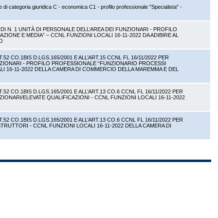
 di categoria giuridica C - economica C1 - profilo professionale "Specialista" -
I N. 1 UNITÀ DI PERSONALE DELL’AREA DEI FUNZIONARI - PROFILO
NE E MEDIA” – CCNL FUNZIONI LOCALI 16-11-2022 DA ADIBIRE AL
O
 CO.1BIS D.LGS.165/2001 E ALL’ART.15 CCNL FL 16/11/2022 PER
UNZIONARI - PROFILO PROFESSIONALE “FUNZIONARIO PROCESSI
ALI 16-11-2022 DELLA CAMERA DI COMMERCIO DELLA MAREMMA E DEL
 CO.1BIS D.LGS.165/2001 E ALL’ART.13 CO.6 CCNL FL 16/11/2022 PER
ZIONARI/ELEVATE QUALIFICAZIONI - CCNL FUNZIONI LOCALI 16-11-2022
 CO.1BIS D.LGS.165/2001 E ALL’ART.13 CO.6 CCNL FL 16/11/2022 PER
STRUTTORI - CCNL FUNZIONI LOCALI 16-11-2022 DELLA CAMERA DI