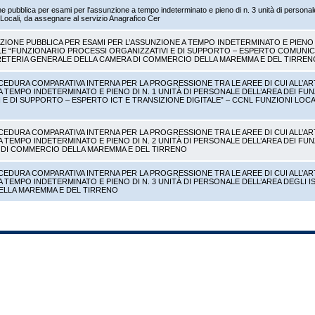
e pubblica per esami per l'assunzione a tempo indeterminato e pieno di n. 3 unità di personale
ocali, da assegnare al servizio Anagrafico Cer
ZIONE PUBBLICA PER ESAMI PER L’ASSUNZIONE A TEMPO INDETERMINATO E PIENO D
 “FUNZIONARIO PROCESSI ORGANIZZATIVI E DI SUPPORTO – ESPERTO COMUNICAZIO
RETERIA GENERALE DELLA CAMERA DI COMMERCIO DELLA MAREMMA E DEL TIRREN
CEDURA COMPARATIVA INTERNA PER LA PROGRESSIONE TRA LE AREE DI CUI ALL’ART.52
A TEMPO INDETERMINATO E PIENO DI N. 1 UNITÀ DI PERSONALE DELL’AREA DEI F
 E DI SUPPORTO – ESPERTO ICT E TRANSIZIONE DIGITALE” – CCNL FUNZIONI LOC
CEDURA COMPARATIVA INTERNA PER LA PROGRESSIONE TRA LE AREE DI CUI ALL’ART.52
A TEMPO INDETERMINATO E PIENO DI N. 2 UNITÀ DI PERSONALE DELL’AREA DEI FUN
 DI COMMERCIO DELLA MAREMMA E DEL TIRRENO
CEDURA COMPARATIVA INTERNA PER LA PROGRESSIONE TRA LE AREE DI CUI ALL’ART.52
A TEMPO INDETERMINATO E PIENO DI N. 3 UNITÀ DI PERSONALE DELL’AREA DEGLI I
LLA MAREMMA E DEL TIRRENO