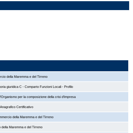
ercio della Maremma e del Tirreno
oria giuridica C - Comparto Funzioni Locali - Profilo
ell'Organismo per la composizione della crisi d'impresa
Anagrafico Certificativo
ommercio della Maremma e del Tirreno
o della Maremma e del Tirreno