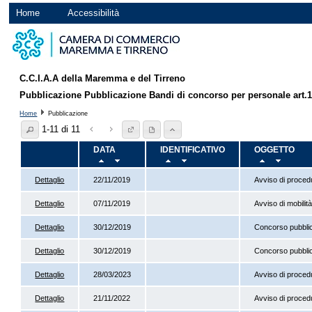
Home
Accessibilità
C.C.I.A.A della Maremma e del Tirreno
Pubblicazione Pubblicazione Bandi di concorso per personale art.
Home
Pubblicazione
1-11 di 11
DATA
IDENTIFICATIVO
OGGETTO
Dettaglio
22/11/2019
Avviso di proced
Dettaglio
07/11/2019
Avviso di mobilit
Dettaglio
30/12/2019
Concorso pubblico
Dettaglio
30/12/2019
Concorso pubblico
Dettaglio
28/03/2023
Avviso di proced
Dettaglio
21/11/2022
Avviso di proced