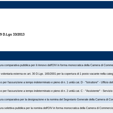
19 D.Lgs 33/2013
ura comparativa pubblica per il rinnovo dell'OIV in forma monocratica della Camera di Comm
à volontaria esterna ex art. 30 D.Lgs. 165/2001 per la copertura di 1 posto vacante nella categ
 per l'assunzione a tempo indeterminato e pieno di n. 1 unità cat. D - "Istruttore" - Ufficio d
 per l'assunzione a tempo indeterminato e pieno di n. 2 unità cat. C - "Assistente" - Servizio 
ura comparativa per la designazione e la nomina del Segretario Generale della Camera di C
ura selettiva pubblica per la nomina dell'OIV in forma monocratica della Camera di Commerci