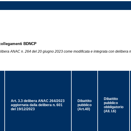
 e collegamenti BDNCP
Delibera ANAC n. 264 del 20 giugno 2023 come modificata e integrata con delibera 
Dibattito
Art. 3.3 delibera ANAC 264/2023
Dibattito
pubblico
aggiornata dalla delibera n. 601
pubblico
obbligatorio
del 19/12/2023
(Art.40)
(All. I.6)