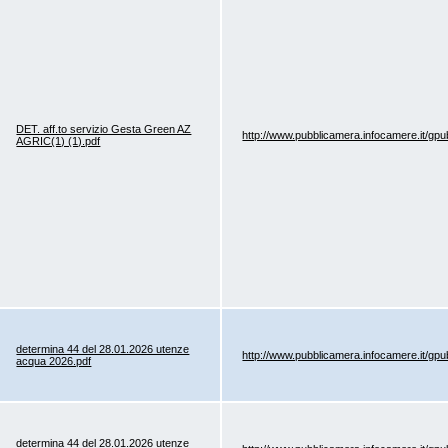
DET. aff.to servizio Gesta Green AZ
http://www.pubblicamera.infocamere.it/gp
AGRIC(1) (1).pdf
determina 44 del 28.01.2026 utenze
http://www.pubblicamera.infocamere.it/gp
acqua 2026.pdf
determina 44 del 28.01.2026 utenze