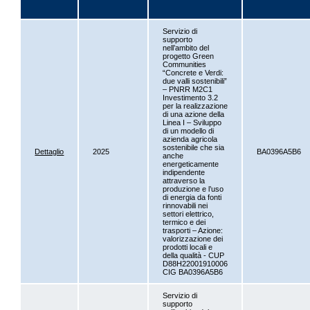
Servizio di
supporto
nell’ambito del
progetto Green
Communities
“Concrete e Verdi:
due valli sostenibili”
– PNRR M2C1
Investimento 3.2
per la realizzazione
di una azione della
Linea I – Sviluppo
di un modello di
azienda agricola
sostenibile che sia
Dettaglio
2025
BA0396A5B6
anche
energeticamente
indipendente
attraverso la
produzione e l’uso
di energia da fonti
rinnovabili nei
settori elettrico,
termico e dei
trasporti – Azione:
valorizzazione dei
prodotti locali e
della qualità - CUP
D88H22001910006
CIG BA0396A5B6
Servizio di
supporto