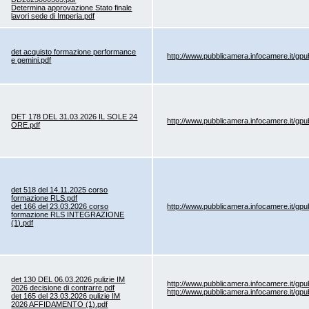
Determina approvazione Stato finale
lavori sede di Imperia.pdf
det acquisto formazione performance
http://www.pubblicamera.infocamere.it/gp
e gemini.pdf
DET 178 DEL 31.03.2026 IL SOLE 24
http://www.pubblicamera.infocamere.it/gp
ORE.pdf
det 518 del 14.11.2025 corso
formazione RLS.pdf
det 166 del 23.03.2026 corso
http://www.pubblicamera.infocamere.it/gp
formazione RLS INTEGRAZIONE
(1).pdf
det 130 DEL 06.03.2026 pulizie IM
http://www.pubblicamera.infocamere.it/gp
2026 decisione di contrarre.pdf
http://www.pubblicamera.infocamere.it/gp
det 165 del 23.03.2026 pulizie IM
2026 AFFIDAMENTO (1).pdf