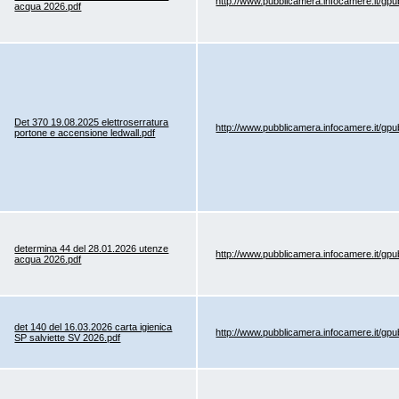
http://www.pubblicamera.infocamere.it/gp
acqua 2026.pdf
Det 370 19.08.2025 elettroserratura
http://www.pubblicamera.infocamere.it/gp
portone e accensione ledwall.pdf
determina 44 del 28.01.2026 utenze
http://www.pubblicamera.infocamere.it/gp
acqua 2026.pdf
det 140 del 16.03.2026 carta igienica
http://www.pubblicamera.infocamere.it/gp
SP salviette SV 2026.pdf