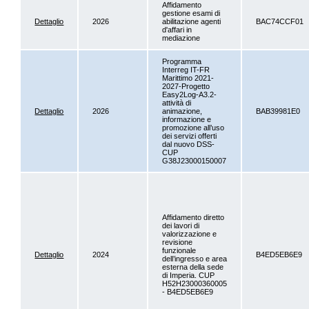
Affidamento
gestione esami di
Dettaglio
2026
abilitazione agenti
BAC74CCF01
d'affari in
mediazione
Programma
Interreg IT-FR
Marittimo 2021-
2027-Progetto
Easy2Log-A3.2-
attività di
Dettaglio
2026
animazione,
BAB39981E0
informazione e
promozione all’uso
dei servizi offerti
dal nuovo DSS-
CUP
G38J23000150007
Affidamento diretto
dei lavori di
valorizzazione e
revisione
funzionale
Dettaglio
2024
B4ED5EB6E9
dell’ingresso e area
esterna della sede
di Imperia. CUP
H52H23000360005
- B4ED5EB6E9