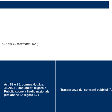
n. 601 del 19 dicembre 2023)
Art. 82 e 85, comma 4, d.lgs.
36/2023 - Documenti di gara e
Trasparenza dei contratti pubblici (A
Pubblicazione a livello nazionale
(cfr. anche l’Allegato II.7)