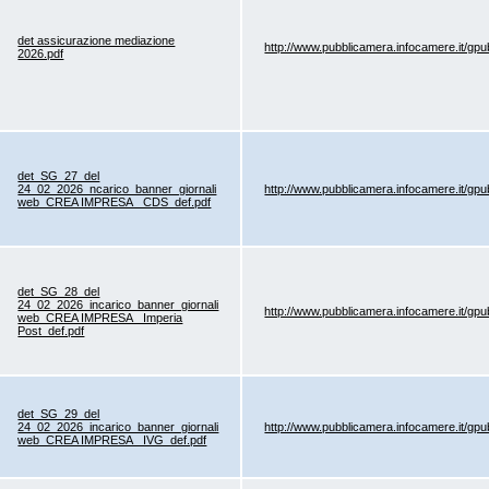
det assicurazione mediazione
http://www.pubblicamera.infocamere.it/gp
2026.pdf
det_SG_27_del
24_02_2026_ncarico_banner_giornali
http://www.pubblicamera.infocamere.it/gp
web_CREA IMPRESA_ CDS_def.pdf
det_SG_28_del
24_02_2026_incarico_banner_giornali
http://www.pubblicamera.infocamere.it/gp
web_CREA IMPRESA_ Imperia
Post_def.pdf
det_SG_29_del
24_02_2026_incarico_banner_giornali
http://www.pubblicamera.infocamere.it/gp
web_CREA IMPRESA_ IVG_def.pdf