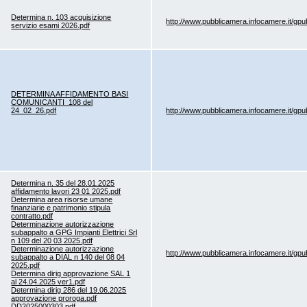
Determina n. 103 acquisizione
http://www.pubblicamera.infocamere.it/gp
servizio esami 2026.pdf
DETERMINA AFFIDAMENTO BASI
COMUNICANTI_108 del
24_02_26.pdf
http://www.pubblicamera.infocamere.it/gp
Determina n. 35 del 28.01.2025
affidamento lavori 23 01 2025.pdf
Determina area risorse umane
finanziarie e patrimonio stipula
contratto.pdf
Determinazione autorizzazione
subappalto a GPG Impianti Elettrici Srl
n 109 del 20 03 2025.pdf
Determinazione autorizzazione
http://www.pubblicamera.infocamere.it/gp
subappalto a DIAL n 140 del 08 04
2025.pdf
Determina dirig approvazione SAL 1
al 24.04.2025 ver1.pdf
Determina dirig 286 del 19.06.2025
approvazione proroga.pdf
DD2025000303.pdf