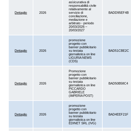
assicurativa di
responsabilità civile
relativamente al
Dettaglio
2026
servizio di
BADD95EF4B
conciliazione,
mediazione e
arbitrato - periodo
20/03/2026 –
20/03/2027
promozione
progetto con
banner pubblicitario
Dettaglio
2026
su testata
BAD51CBE2C
giornalistica on line
LIGURIA NEWS
(CDS)
Promozione
progetto con
banner pubblicitario
su testata
Dettaglio
2026
BAD50B58C4
giornalistica on line
PICCARDO
GABRIELE
(IMPERIA POST)
promozione
progetto con
banner pubblicitario
Dettaglio
2026
BAD4EEF21F
su testata
giornalistica on line
EDINET SRL (IVG)