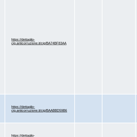
https://dettaglio-
cig.anticorruzione.it/cig/BA74BF83AA
https://dettaglio-
cig.anticorruzione.it/cig/BAABBD59B6
https://dettaglio-