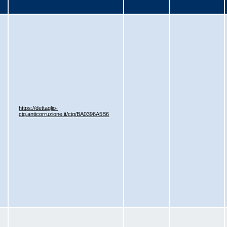
https://dettaglio-
cig.anticorruzione.it/cig/BA0396A5B6