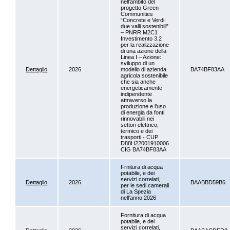
nell'ambito del
progetto Green
Communities
“Concrete e Verdi:
due valli sostenibili”
– PNRR M2C1
Investimento 3.2
per la realizzazione
di una azione della
Linea I – Azione:
sviluppo di un
Dettaglio
2026
modello di azienda
BA74BF83AA
agricola sostenibile
che sia anche
energeticamente
indipendente
attraverso la
produzione e l’uso
di energia da fonti
rinnovabili nei
settori elettrico,
termico e dei
trasporti - CUP
D88H22001910006
CIG BA74BF83AA
Frnitura di acqua
potabile, e dei
servizi correlati,
Dettaglio
2026
BAABBD59B6
per le sedi camerali
di La Spezia
nell’anno 2026
Fornitura di acqua
potabile, e dei
servizi correlati,