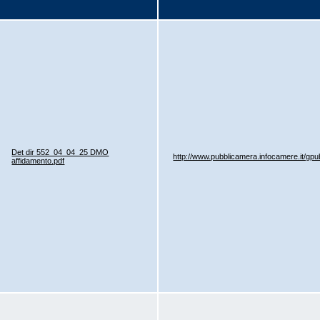
Det dir 552_04_04_25 DMO
http://www.pubblicamera.infocamere.it/gp
affidamento.pdf