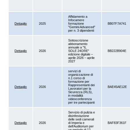
Affidamento a
Infocamere
Dettaglio
2025
formazione
BB07F7A741
"Gemini Advanced"
per n. 3 dipendenti
Sottoscrizione
abbonamento
annuale a "IL
Dettaglio
2026
SOLE 24ORE"
BB222B904E
edizione digitale –
aprile 2026 – aprile
2027
servizi di
organizzazione di
n.1 corso di
formazione per
Rappresentanti dei
Dettaglio
2026
BAE45AE12E
Lavoratori per la
Sicurezza (RLS),
in modalità
videoconferenza
per tre partecipanti
Servizio di pulizia e
disinfestazione
delle sedi camerali
Dettaglio
2026
di Imperia e
BAF83F361F
dell’Auditorium per
un periodo di 12