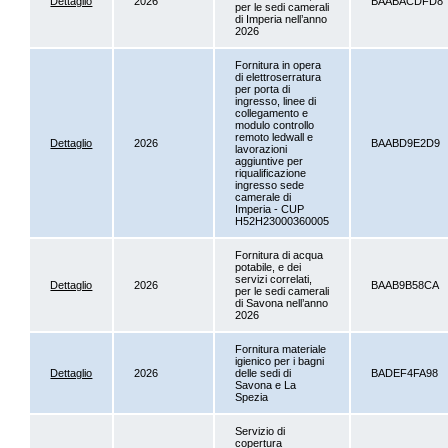
Dettaglio
2026
BAABACDFD8
per le sedi camerali
di Imperia nell’anno
2026
Fornitura in opera
di elettroserratura
per porta di
ingresso, linee di
collegamento e
modulo controllo
remoto ledwall e
Dettaglio
2026
BAABD9E2D9
lavorazioni
aggiuntive per
riqualificazione
ingresso sede
camerale di
Imperia - CUP
H52H23000360005
Fornitura di acqua
potabile, e dei
servizi correlati,
Dettaglio
2026
BAAB9B58CA
per le sedi camerali
di Savona nell’anno
2026
Fornitura materiale
igienico per i bagni
Dettaglio
2026
delle sedi di
BADEF4FA98
Savona e La
Spezia
Servizio di
copertura