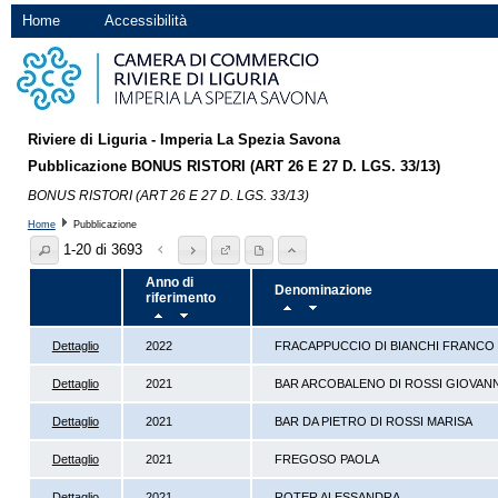
Home
Accessibilità
Riviere di Liguria - Imperia La Spezia Savona
Pubblicazione BONUS RISTORI (ART 26 E 27 D. LGS. 33/13)
BONUS RISTORI (ART 26 E 27 D. LGS. 33/13)
Home
Pubblicazione
1-20 di 3693
Anno di
Denominazione
riferimento
Dettaglio
2022
FRACAPPUCCIO DI BIANCHI FRANCO
Dettaglio
2021
BAR ARCOBALENO DI ROSSI GIOVANN
Dettaglio
2021
BAR DA PIETRO DI ROSSI MARISA
Dettaglio
2021
FREGOSO PAOLA
Dettaglio
2021
ROTER ALESSANDRA