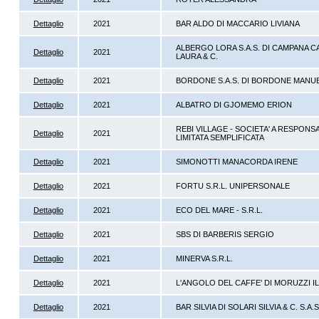
Dettaglio
2021
BAR ALDO DI MACCARIO LIVIANA
ALBERGO LORA S.A.S. DI CAMPANA C
Dettaglio
2021
LAURA & C.
Dettaglio
2021
BORDONE S.A.S. DI BORDONE MANUE
Dettaglio
2021
ALBATRO DI GJOMEMO ERION
REBI VILLAGE - SOCIETA' A RESPONSA
Dettaglio
2021
LIMITATA SEMPLIFICATA
Dettaglio
2021
SIMONOTTI MANACORDA IRENE
Dettaglio
2021
FORTU S.R.L. UNIPERSONALE
Dettaglio
2021
ECO DEL MARE - S.R.L.
Dettaglio
2021
SBS DI BARBERIS SERGIO
Dettaglio
2021
MINERVA S.R.L.
Dettaglio
2021
L'ANGOLO DEL CAFFE' DI MORUZZI I
Dettaglio
2021
BAR SILVIA DI SOLARI SILVIA & C. S.A.S