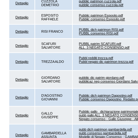
CUZZOLA
pubblic patrimon cuzzola.pdf
Dettaglio
DEMETRIO
pubblic consenso cuzzola.pdf
ESPOSITO
Pubblic patrimon Esposito.pdf
Dettaglio
RAFFAELE
Pubblic consenso Esposito.pdf
PUBBL dich patrimon RISI.pdf
Dettaglio
RISI FRANCO
PUBBL consenso RISI.pdf
SCAFURI
PUBBL patrim SCAFURI.pdf
Dettaglio
SALVATORE
ALL. 3 NEGATO CONSENSO.pdf
Pubbl redditi trezza.pdf
Dettaglio
TREZZA ALDO
Pubbl negato dic patrimon trezza.pdf
GIORDANO
pubblic dic patrim giordano.pdf
Dettaglio
SALVATORE
pubblicaz neg consenso Giordano Salv
D'AGOSTINO
Pubblic dich patrimon Dagostino.pdf
Dettaglio
GIOVANNI
Pubblic consenso Dagostino_Redatto.p
Pubblic gallo_ dichiarazione patrimonial
GALLO
Dettaglio
pubb gallo ALL. 3 NEGATO CONSENSO
GIUSEPPE
Negato consenso - Gallo Giuseppe - All
pubb dich patrimon gambardella.pdf
GAMBARDELLA
pubb consenso gambardella.pdf
Dettaglio
ASSUNTA
Modello di Negato Consenso - GAMBA