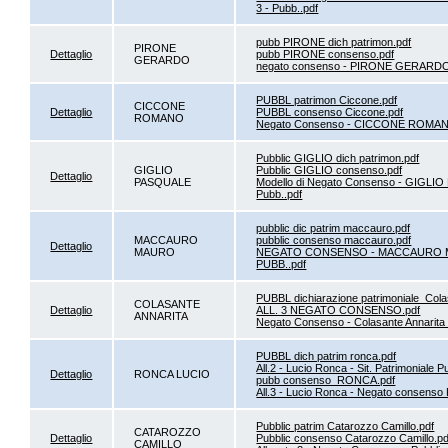
3 - Pubb..pdf
pubb PIRONE dich patrimon.pdf
PIRONE
Dettaglio
pubb PIRONE consenso.pdf
GERARDO
negato consenso - PIRONE GERARDO - 
PUBBL patrimon Ciccone.pdf
CICCONE
Dettaglio
PUBBL consenso Ciccone.pdf
ROMANO
Negato Consenso - CICCONE ROMANO 
Pubblic GIGLIO dich patrimon.pdf
GIGLIO
Pubblic GIGLIO consenso.pdf
Dettaglio
PASQUALE
Modello di Negato Consenso - GIGLIO 
Pubb..pdf
pubblic dic patrim maccauro.pdf
MACCAURO
pubblic consenso maccauro.pdf
Dettaglio
MAURO
NEGATO CONSENSO - MACCAURO MA
PUBB..pdf
PUBBL dichiarazione patrimoniale_Cola
COLASANTE
Dettaglio
ALL. 3 NEGATO CONSENSO.pdf
ANNARITA
Negato Consenso - Colasante Annarita -
PUBBL dich patrim ronca.pdf
All.2 - Lucio Ronca - Sit. Patrimoniale P
Dettaglio
RONCA LUCIO
pubb consenso_RONCA.pdf
All.3 - Lucio Ronca - Negato consenso 
Pubblic patrim Catarozzo Camillo.pdf
CATAROZZO
Dettaglio
Pubblic consenso Catarozzo Camillo.pd
CAMILLO