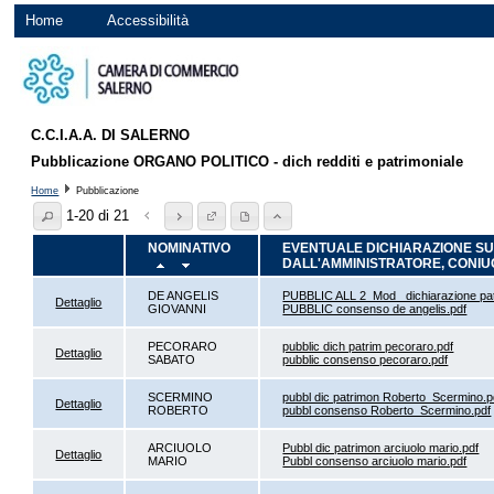
Home
Accessibilità
C.C.I.A.A. DI SALERNO
Pubblicazione ORGANO POLITICO - dich redditi e patrimoniale
Home
Pubblicazione
1-20 di 21
NOMINATIVO
EVENTUALE DICHIARAZIONE SU
DALL'AMMINISTRATORE, CONIUGE
DE ANGELIS
PUBBLIC ALL 2_Mod_ dichiarazione pat
Dettaglio
GIOVANNI
PUBBLIC consenso de angelis.pdf
PECORARO
pubblic dich patrim pecoraro.pdf
Dettaglio
SABATO
pubblic consenso pecoraro.pdf
SCERMINO
pubbl dic patrimon Roberto_Scermino.p
Dettaglio
ROBERTO
pubbl consenso Roberto_Scermino.pdf
ARCIUOLO
Pubbl dic patrimon arciuolo mario.pdf
Dettaglio
MARIO
Pubbl consenso arciuolo mario.pdf