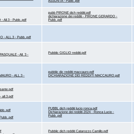
ASSUNTA - Pubb..pdf
pubb PIRONE dich redditi.pdf
dichiarazione dei redditi - PIRONE GERARDO -
All.3 - Pubb..pdf
Pubb..pdf
- ALL.3 - Pubb..pdf
Pubblic GIGLIO redditi.pdf
PASQUALE - All. 3 -
pubblic dic redditi maccauro.pdf
URO - ALL.3 -
DICHIARAZIONE DEI REDDITI MACCAURO.pdf
sante.pdf
 all.3.pdf
PUBBL dich redditi lucio ronca.pdf
ubb..pdf
Dichiarazione dei redditi 2024 - Ronca Lucio -
Pubb..pdf
Pubb..pdf
f
Pubblic dich redditi Catarozzo Camillo.pdf