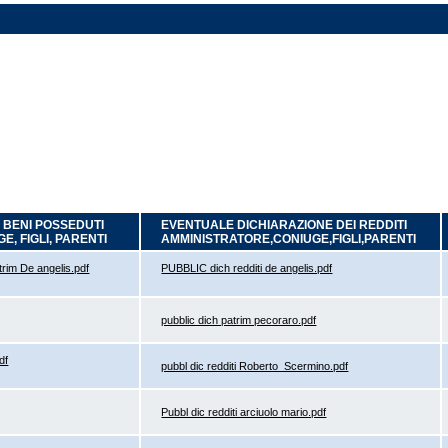
 BENI POSSEDUTI
EVENTUALE DICHIARAZIONE DEI REDDITI
, FIGLI, PARENTI
AMMINISTRATORE,CONIUGE,FIGLI,PARENTI
rim De angelis.pdf
PUBBLIC dich redditi de angelis.pdf
pubblic dich patrim pecoraro.pdf
df
pubbl dic redditi Roberto_Scermino.pdf
Pubbl dic redditi arciuolo mario.pdf