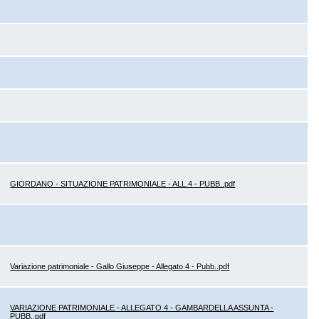
GIORDANO - SITUAZIONE PATRIMONIALE - ALL.4 - PUBB..pdf
Variazione patrimoniale - Gallo Giuseppe - Allegato 4 - Pubb..pdf
VARIAZIONE PATRIMONIALE - ALLEGATO 4 - GAMBARDELLA ASSUNTA -
PUBB..pdf