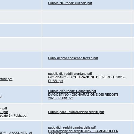
Pubblic NO redditi cuzzola.pdf
Pubbl negato consenso trezza.pdf
pubblic dic redditi giordano.pdf
GIORDANO - DICHIARAZIONE DEI REDDITI 2025 -
atore.pdf
PUBB..pdf
Pubblic dich redditi Dagostino.pdf
D'AGOSTINO - DICHIARAZIONE DEI REDDITI
df
2025 - PUBB..pdf
e .pdf
 .pdf
Pubblic gallo_ dichiarazione redditi .pdf
egato 3 - Pubb..pdf
pubb dich redditi gambardella.pdf
Dichiarazione dei redditi 2025 - GAMBARDELLA
RDELLA ASSUNTA - All.