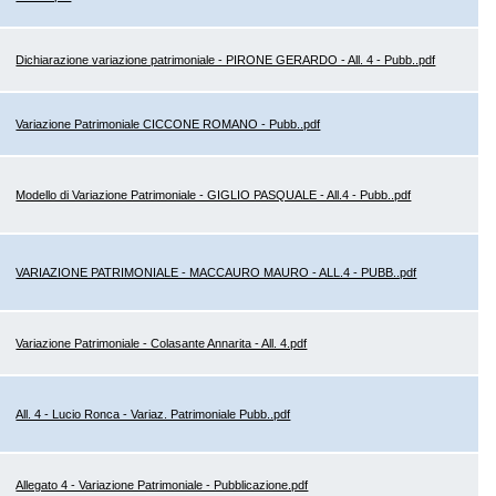
Dichiarazione variazione patrimoniale - PIRONE GERARDO - All. 4 - Pubb..pdf
Variazione Patrimoniale CICCONE ROMANO - Pubb..pdf
Modello di Variazione Patrimoniale - GIGLIO PASQUALE - All.4 - Pubb..pdf
VARIAZIONE PATRIMONIALE - MACCAURO MAURO - ALL.4 - PUBB..pdf
Variazione Patrimoniale - Colasante Annarita - All. 4.pdf
All. 4 - Lucio Ronca - Variaz. Patrimoniale Pubb..pdf
Allegato 4 - Variazione Patrimoniale - Pubblicazione.pdf