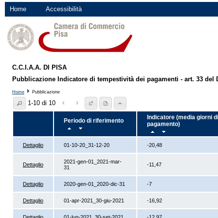
Home
Accessibilità
C.C.I.A.A. DI PISA
Pubblicazione Indicatore di tempestività dei pagamenti - art. 33 del 
Home
Pubblicazione
1-10 di 10
Indicatore (media giorni d
Periodo di riferimento
pagamento)
Dettaglio
01-10-20_31-12-20
-20,48
2021-gen-01_2021-mar-
Dettaglio
-11,47
31
Dettaglio
2020-gen-01_2020-dic-31
-7
Dettaglio
01-apr-2021_30-giu-2021
-16,92
Dettaglio
01-lug-2021_30-set-2021
-12,97