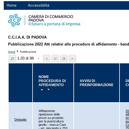
Home
Accessibilità
C.C.I.A.A. DI PADOVA
Pubblicazione 2022 Atti relativi alle procedure di affidamento - bandi
Home
Pubblicazione
1-20 di 88
NOME
PROCEDURA DI
AVVISI DI
D
AFFIDAMENTO
PREINFORMAZIONE
C
Affidamento
20
ripetizione delle
Af
prove su prodotto
pr
Dettaglio
per la puericultura
pu
girello - marca Cam
Ca
- art. giocando v 253
25