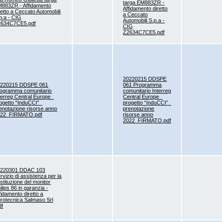
targa EM883ZR -
883ZR - Affidamento
Affidamento diretto
retto a Ceccato Automobili
a Ceccato
p.a - CIG
Automobili S.p.a -
2634C7CE5.pdf
CIG
Z2634C7CE5.pdf
20220215 DDSPE
0220215 DDSPE 061
061 Programma
ogramma comunitario
comunitario Interreg
terreg Central Europe_
Central Europe_
ogetto “InduCCI”_
progetto “InduCCI”_
enotazione risorse anno
prenotazione
022_FIRMATO.pdf
risorse anno
2022_FIRMATO.pdf
0220301 DDAC 103
rvizio di assistenza per la
stituzione del monitor
ilips 86 in garanzia -
fidamento diretto a
rotecnica Salmaso Srl
df