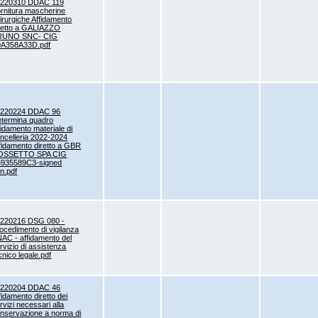
0220310 DDAC 119
rnitura mascherine
irurgiche Affidamento
retto a GALIAZZO
RUNO SNC- CIG
0A358A33D.pdf
0220224 DDAC 96
termina quadro
fidamento materiale di
ncelleria 2022-2024
fidamento diretto a GBR
OSSETTO SPA CIG
5935589C3-signed
n.pdf
220216 DSG 080 -
ocedimento di vigilanza
AC - affidamento del
rvizio di assistenza
cnico legale.pdf
0220204 DDAC 46
fidamento diretto dei
rvizi necessari alla
nservazione a norma di