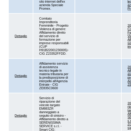
sito internet dell’ex
le
azienda Speciale
az
Promex.
Pr
Comitato
Imprenditoria
Femminile - Progetto
2
Violenza di genere:
Co
Affidamento diretto
Fe
Dettaglio
del servizio di
Vi
formazione per
Af
imprese responsabili
se
(CUP
im
H91B22001230005)-
CIG Z23352FFDD.
Affidamento servizio
di assistenza
2
tecnico legale in
Af
materia tributaria per
as
Dettaglio
la predisposizione di
pr
interpello all’Agenzia
Ag
Entrate - CIG
Z
ZE835C0600
Servizio di
riparazione del
2
veicolo targato
ri
EM883ZR
ta
danneggiato a
Af
Dettaglio
seguito di sinistro -
S
Affidamento diretto a
s.
SERENISSIMA
Z
SERVICE s.r.l. -
sg
Smart CIG: