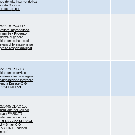
gge del sito internet dell’ex
ienda Speciale
omex.sgn.pdf
0220310 DSG 117
mitato Imprenditoria
mminile - Progetto
olenza di genere_
fidamento diretto del
rvizio di formazione per
prese responsabili.pdf
0220329 DSG 139
fidamento servizio
sistenza tecnico legale
edisposizione interpello
enzia Entrate-CIG
E835C0600.pdf
0220405 DDAC 153
parazione del veicolo
rgato EM883ZR -
fidamento diretto a
ERENISSIMA SERVICE
r.l. - Smart CIG_
C535D4601-signed
n.pdf