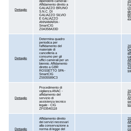
dipendenti camerali -
2
Affidamento diretto a
Fo
GALIAZZO BRUNO
ch
Dettaglio
S.N.C. DI
di
GALIAZZO SILVIO
B
E GALIAZZO
Z
ANNAMARIA -
SmartCIG
Z0A358A33D
Determina quadro
periodica per
l’affidamento del
2
materiale di
De
cancelleria a
af
consumo per gli
ca
Dettaglio
uffici camerali per un
Af
biennio. Affidamento
R
diretto a GBR
Z
ROSSETTO SPA -
sg
SmartCIG
Z5935589C3
Procedimento di
vigilanza ANAC -
20
affidamento del
Pr
Dettaglio
servizio di
AN
assistenza tecnico
se
legale - CIG
te
ZF03540118
Affidamento diretto
2
dei servizi necessari
Af
alla conservazione a
se
Dettaglio
norma di legge del
co