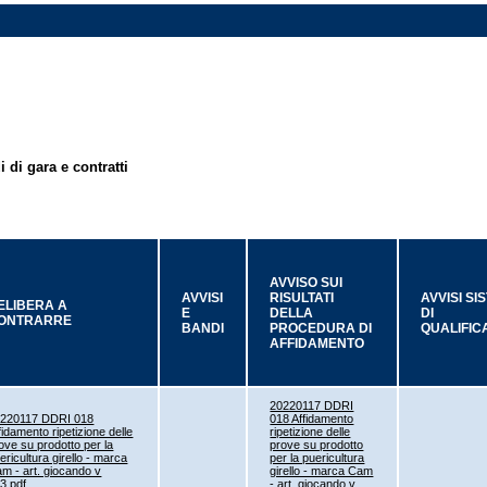
 di gara e contratti
AVVISO SUI
AVVISI
RISULTATI
AVVISI SI
ELIBERA A
E
DELLA
DI
ONTRARRE
BANDI
PROCEDURA DI
QUALIFIC
AFFIDAMENTO
20220117 DDRI
220117 DDRI 018
018 Affidamento
fidamento ripetizione delle
ripetizione delle
ove su prodotto per la
prove su prodotto
ericultura girello - marca
per la puericultura
m - art. giocando v
girello - marca Cam
3.pdf
- art. giocando v