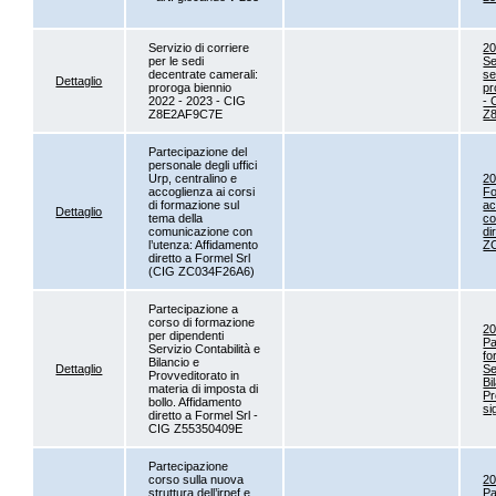
Servizio di corriere
20
per le sedi
Se
decentrate camerali:
se
Dettaglio
proroga biennio
pr
2022 - 2023 - CIG
- 
Z8E2AF9C7E
Z
Partecipazione del
personale degli uffici
Urp, centralino e
2
accoglienza ai corsi
Fo
di formazione sul
ac
Dettaglio
tema della
co
comunicazione con
di
l’utenza: Affidamento
ZC
diretto a Formel Srl
(CIG ZC034F26A6)
Partecipazione a
corso di formazione
2
per dipendenti
Pa
Servizio Contabilità e
fo
Bilancio e
Dettaglio
Se
Provveditorato in
Bi
materia di imposta di
Pr
bollo. Affidamento
si
diretto a Formel Srl -
CIG Z55350409E
Partecipazione
corso sulla nuova
2
struttura dell’irpef e
Pa