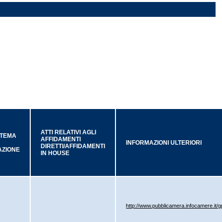
ATTI RELATIVI AGLI
STEMA
AFFIDAMENTI
INFORMAZIONI ULTERIORI
DIRETTI/AFFIDAMENTI
AZIONE
IN HOUSE
http://www.pubblicamera.infocamere.it