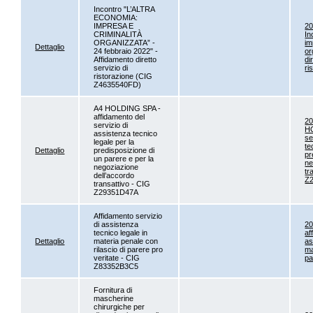
Incontro "L’ALTRA
ECONOMIA:
IMPRESA E
2
CRIMINALITÀ
In
ORGANIZZATA” -
im
Dettaglio
24 febbraio 2022" -
or
Affidamento diretto
di
servizio di
ri
ristorazione (CIG
Z4635540FD)
A4 HOLDING SPA -
affidamento del
2
servizio di
HO
assistenza tecnico
se
legale per la
te
Dettaglio
predisposizione di
pr
un parere e per la
ne
negoziazione
tr
dell’accordo
Z
transattivo - CIG
Z29351D47A
Affidamento servizio
di assistenza
2
tecnico legale in
af
Dettaglio
materia penale con
as
rilascio di parere pro
ma
veritate - CIG
pa
Z83352B3C5
Fornitura di
mascherine
chirurgiche per