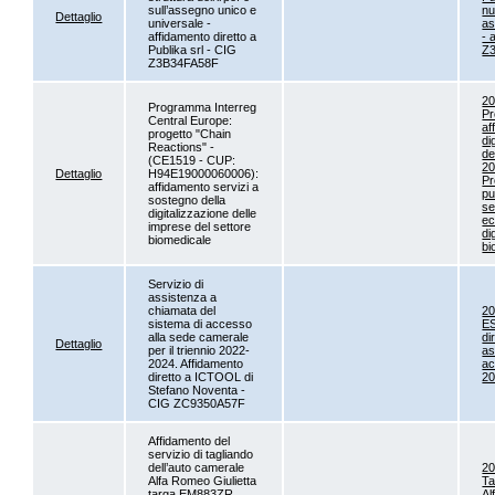
sull’assegno unico e
nu
Dettaglio
universale -
as
affidamento diretto a
- 
Publika srl - CIG
Z
Z3B34FA58F
2
Programma Interreg
Pr
Central Europe:
af
progetto "Chain
di
Reactions" -
de
(CE1519 - CUP:
2
Dettaglio
H94E19000060006):
Pr
affidamento servizi a
pu
sostegno della
se
digitalizzazione delle
ec
imprese del settore
di
biomedicale
bi
Servizio di
assistenza a
chiamata del
2
sistema di accesso
E
alla sede camerale
di
Dettaglio
per il triennio 2022-
as
2024. Affidamento
ac
diretto a ICTOOL di
20
Stefano Noventa -
CIG ZC9350A57F
Affidamento del
servizio di tagliando
dell’auto camerale
2
Alfa Romeo Giulietta
Ta
targa EM883ZR
Al