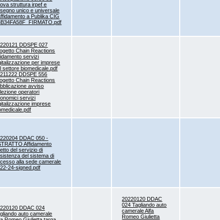
ova struttura irpef e
segno unico e universale
affidamento a Publika CIG
3B34FA58F_FIRMATO.pdf
0220121 DDSPE 027
ogetto Chain Reactions
fidamento servizi
gitalizzazione per imprese
l settore biomedicale.pdf
0211222 DDSPE 556
ogetto Chain Reactions
bblicazione avviso
lezione operatori
onomici servizi
gitalizzazione imprese
omedicale.pdf
0220204 DDAC 050 -
STRATTO Affidamento
retto del servizio di
sistenza del sistema di
cesso alla sede camerale
22-24-signed.pdf
20220120 DDAC
024 Tagliando auto
0220120 DDAC 024
camerale Alfa
gliando auto camerale
Romeo Giulietta
fa Romeo Giulietta targa