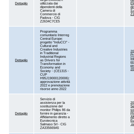
Dettaglio
utilizzata dai
EM
dipendenti della
di
Camera di
S.
Commercio di
Z
Padova - CIG
Z2634C7CE5
Programma
comunitario Interreg
Central Europe:
progetto “InduCCI” -
Cultural and
Creative Industries
2
in Traditional
Pr
Industrial Regions
In
Dettaglio
as Drivers for
pr
Transformation in
pr
Economy and
2
Society - (CE1315 -
CUP
H95J19000120006):
approvazione attività
2022 e prenotazione
risorse anno 2022
Servizio di
assistenza per la
2
sostituzione del
Se
monitor Philips 86 da
so
Dettaglio
fornire in garanzia -
Ph
Affidamento diretto a
Af
Eurotecnica
Eu
Salmaso Srl - CIG
.p
ZA335669A5