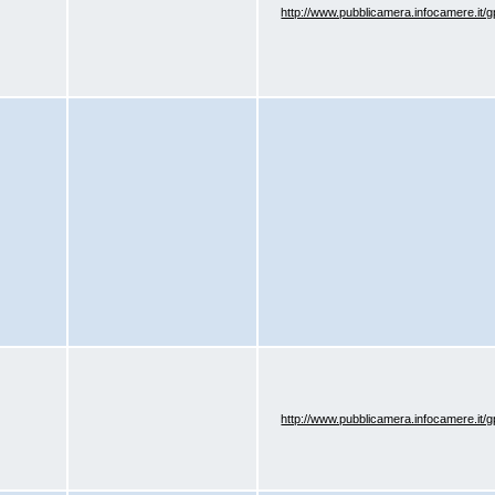
http://www.pubblicamera.infocamere.it
http://www.pubblicamera.infocamere.it