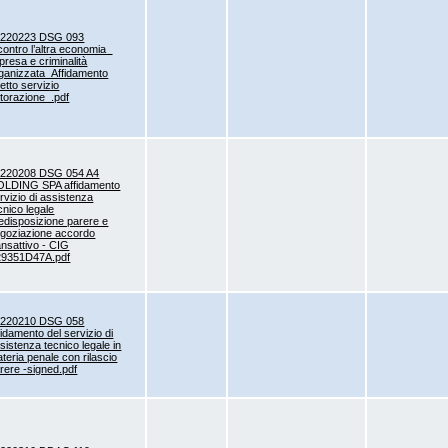
0220223 DSG 093
contro l’altra economia_
presa e criminalità
ganizzata_Affidamento
retto servizio
storazione_.pdf
0220208 DSG 054 A4
LDING SPA affidamento
rvizio di assistenza
cnico legale
edisposizione parere e
goziazione accordo
ansattivo - CIG
29351D47A.pdf
0220210 DSG 058
fidamento del servizio di
sistenza tecnico legale in
teria penale con rilascio
rere -signed.pdf