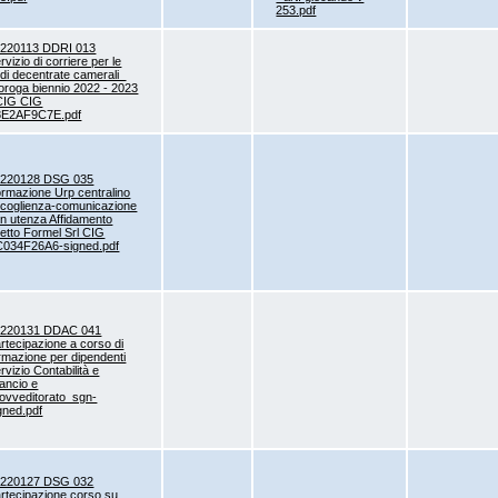
253.pdf
220113 DDRI 013
rvizio di corriere per le
di decentrate camerali_
oroga biennio 2022 - 2023
CIG CIG
8E2AF9C7E.pdf
0220128 DSG 035
rmazione Urp centralino
coglienza-comunicazione
n utenza Affidamento
retto Formel Srl CIG
034F26A6-signed.pdf
0220131 DDAC 041
rtecipazione a corso di
rmazione per dipendenti
rvizio Contabilità e
lancio e
ovveditorato_sgn-
gned.pdf
0220127 DSG 032
rtecipazione corso su