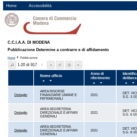
Home
Accessibilità
C.C.I.A.A. DI MODENA
Pubblicazione Determine a contrarre e di affidamento
Home
Pubblicazione
1-20 di 917
Anno di
Identific
Nome ufficio
riferimento
delibera
AREA RISORSE
DET. VIC
Dettaglio
FINANZIARIE UMANE E
2021
S.G. 3 /2
PATRIMONIALI
AREA SEGRETERIA
DET. VIC
Dettaglio
DIREZIONALE E AFFARI
2021
S.G. 6 /2
GENERALI
AREA SEGRETERIA
DET. VIC
Dettaglio
DIREZIONALE E AFFARI
2021
S.G. 8 /2
GENERALI