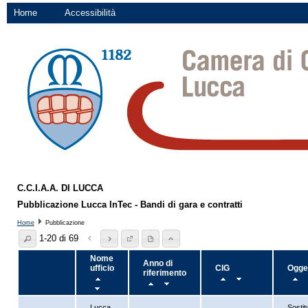
Home
Accessibilità
C.C.I.A.A. DI LUCCA
Pubblicazione Lucca InTec - Bandi di gara e contratti
Home
Pubblicazione
1-20 di 69
Nome
Anno di
ufficio
CIG
Ogge
riferimento
Lucca
Sostit