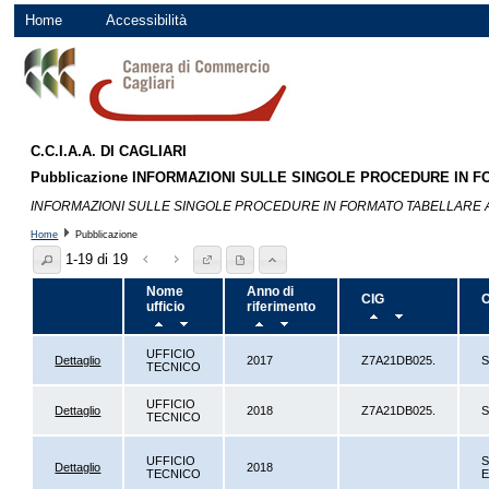
Home
Accessibilità
C.C.I.A.A. DI CAGLIARI
Pubblicazione INFORMAZIONI SULLE SINGOLE PROCEDURE IN 
INFORMAZIONI SULLE SINGOLE PROCEDURE IN FORMATO TABELLARE 
Home
Pubblicazione
1-19 di 19
Nome
Anno di
CIG
O
ufficio
riferimento
UFFICIO
Dettaglio
2017
Z7A21DB025.
S
TECNICO
UFFICIO
Dettaglio
2018
Z7A21DB025.
S
TECNICO
UFFICIO
S
Dettaglio
2018
TECNICO
E