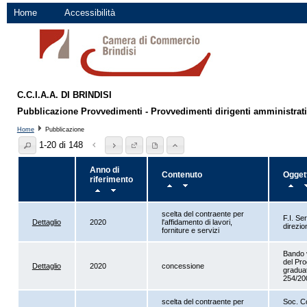
Home
Accessibilità
C.C.I.A.A. DI BRINDISI
Pubblicazione Provvedimenti - Provvedimenti dirigenti amministrativi
Home
Pubblicazione
1-20 di 148
Anno di
Contenuto
Ogget
riferimento
scelta del contraente per
F.I. Se
Dettaglio
2020
l'affidamento di lavori,
direzio
forniture e servizi
Bando v
del Pr
Dettaglio
2020
concessione
graduat
254/20
scelta del contraente per
Soc. Co