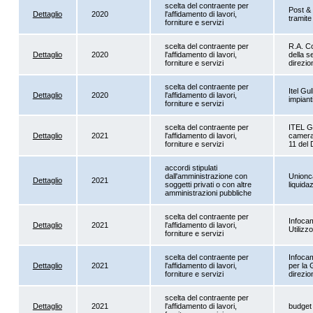
scelta del contraente per
Post & 
Dettaglio
2020
l'affidamento di lavori,
tramite
forniture e servizi
scelta del contraente per
R.A. Co
Dettaglio
2020
l'affidamento di lavori,
della 
forniture e servizi
direzio
scelta del contraente per
Itel Gu
Dettaglio
2020
l'affidamento di lavori,
impian
forniture e servizi
scelta del contraente per
ITEL Gu
Dettaglio
2021
l'affidamento di lavori,
camera
forniture e servizi
11 del 
accordi stipulati
dall'amministrazione con
Unionca
Dettaglio
2021
soggetti privati o con altre
liquida
amministrazioni pubbliche
scelta del contraente per
Infoca
Dettaglio
2021
l'affidamento di lavori,
Utilizz
forniture e servizi
scelta del contraente per
Infocam
Dettaglio
2021
l'affidamento di lavori,
per la 
forniture e servizi
direzio
scelta del contraente per
Dettaglio
2021
l'affidamento di lavori,
budget 